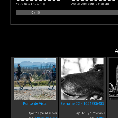
Votre note :
Aucun(e)
Aucun vote pour le moment
0 / 10
A
Punto de Vista
Semaine 22 - 1051386485
Ajouté Il y a
10 années
Ajouté Il y a
10 années
par
Le Dandy Manchot
par
ZAZA81