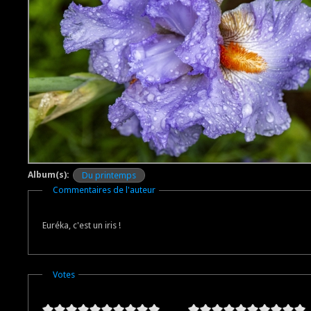
Album(s):
Du printemps
Masquer
Commentaires de l'auteur
Euréka, c'est un iris !
Masquer
Votes