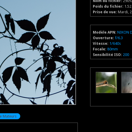
Nom du fichier:
2909
Poids du fichier:
1.5
Prise de vue:
Mardi, 2
Modèle APN:
NIKON 
Ouverture:
f/6.3
Vitesse:
1/640s
Focale:
80mm
Sensibilité ISO:
200
e Mateurs