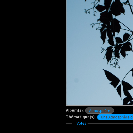
Album(s):
Atmosphère
Thématique(s):
Une Atmosphère d
Masquer
Votes