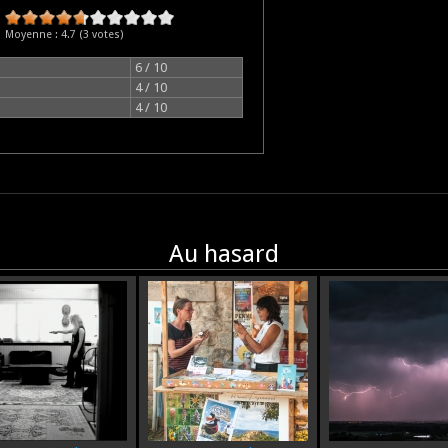
Moyenne :
4.7
(
3
votes)
6 / 10
4 / 10
4 / 10
Au hasard