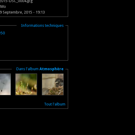
2015-DSC_0004.jpg
2 Mo
9 Septembre, 2015 - 19:13
Masquer
Informations techniques
D50
Masquer
Dans l'album
Atmosphère
Tout l'album