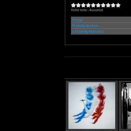
Votre note :
Aucun(e)
Persyl
Francky les bon...
Le Dandy Manchot