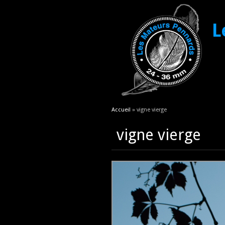
L
Vous êtes ici
Accueil
» vigne vierge
vigne vierge