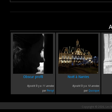
A
Obscur profil
Noël à Nantes
Ajouté Il y a
11 années
Ajouté Il y a
10 années
par
Persyl
par
Quoique
Copyright © 2026, Les