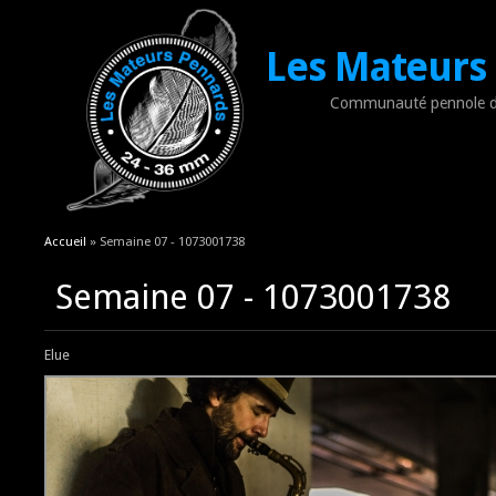
Les Mateurs
Communauté pennole d
Vous êtes ici
Accueil
» Semaine 07 - 1073001738
Semaine 07 - 1073001738
Elue