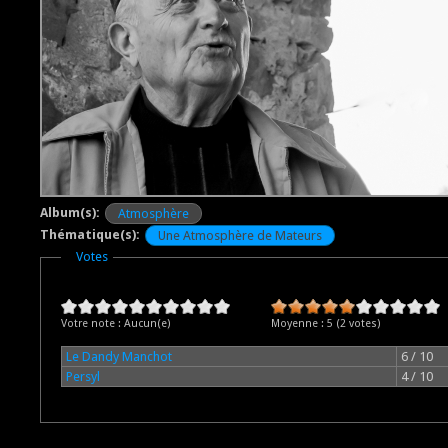
Album(s):
Atmosphère
Thématique(s):
Une Atmosphère de Mateurs
Masquer
Votes
Votre note :
Aucun(e)
Moyenne :
5
(
2
votes)
Le Dandy Manchot
6 / 10
Persyl
4 / 10