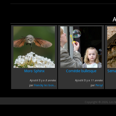
A
Moro Sphinx
Comédie bullesque
Sema
Ajouté Il y a
8 années
Ajouté Il y a
11 années
par
Francky les bon...
par
Persyl
Copyright © 2026, Les