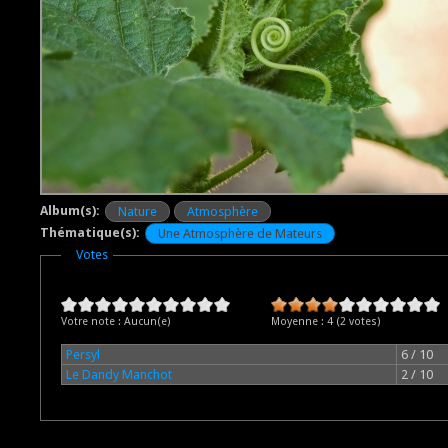
Album(s):
Nature
Atmosphère
Thématique(s):
Une Atmosphère de Mateurs
Masquer
Votes
Votre note :
Aucun(e)
Moyenne :
4
(
2
votes)
Persyl
6 / 10
Le Dandy Manchot
2 / 10