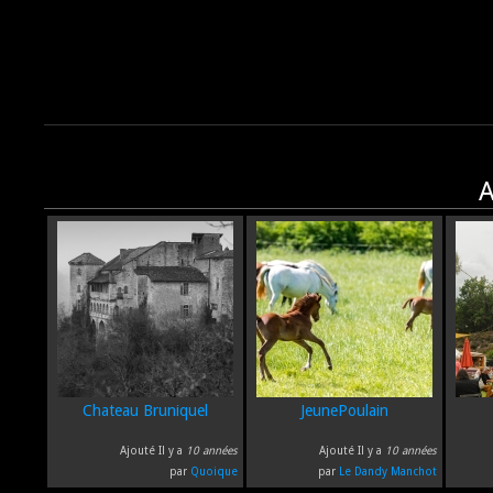
A
Chateau Bruniquel
JeunePoulain
Ajouté Il y a
10 années
Ajouté Il y a
10 années
par
Quoique
par
Le Dandy Manchot