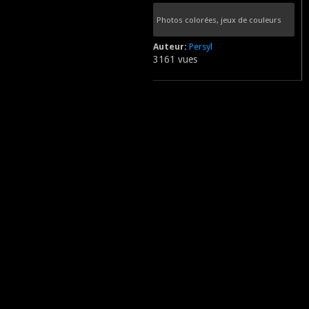
Photos colorées, jeux de couleurs
Auteur:
Persyl
3161 vues