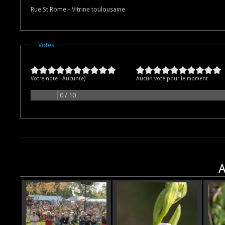
Rue St Rome - Vitrine toulousaine
Masquer
Votes
Votre note :
Aucun(e)
Aucun vote pour le moment
0 / 10
A