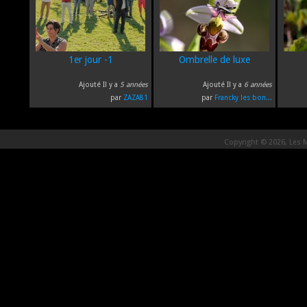
1er jour -1
Ombrelle de luxe
Ajouté Il y a
5 années
Ajouté Il y a
6 années
par
ZAZA81
par
Francky les bon...
Copyright © 2026, Les