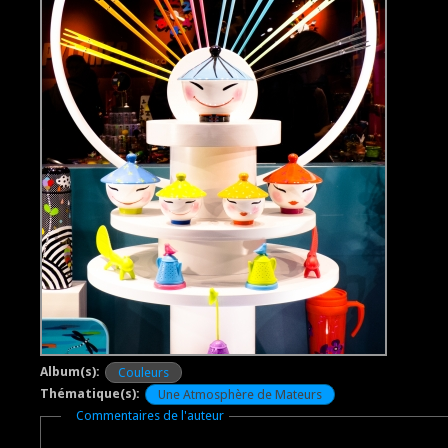
Album(s):
Couleurs
Thématique(s):
Une Atmosphère de Mateurs
Masquer
Commentaires de l'auteur