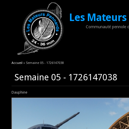
Les Mateurs
Communauté pennole d
Vous êtes ici
Accueil
» Semaine 05 - 1726147038
Semaine 05 - 1726147038
Dauphine