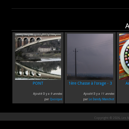
A
PONT
1ère Chasse à l'orage - 3
A
Ajouté Il y a
9 années
Ajouté Il y a
11 années
par
Quoique
par
Le Dandy Manchot
Copyright © 2026, Les