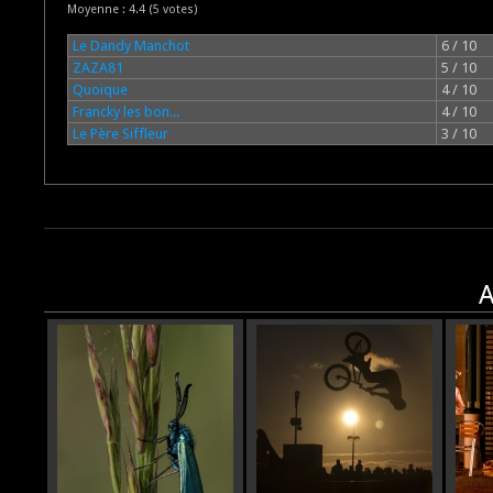
Moyenne :
4.4
(
5
votes)
Le Dandy Manchot
6 / 10
ZAZA81
5 / 10
Quoique
4 / 10
Francky les bon...
4 / 10
Le Père Siffleur
3 / 10
A