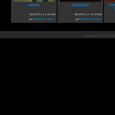
Adscita
Apesanteur
Sem
Ajouté Il y a
6 années
Ajouté Il y a
10 années
par
Francky les bon...
par
Francky les bon...
Copyright © 2026, Les