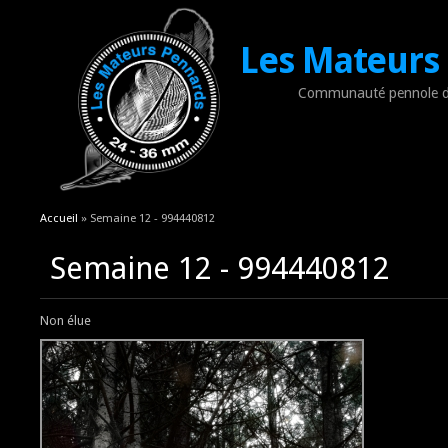
Les Mateurs
Communauté pennole d
Vous êtes ici
Accueil
» Semaine 12 - 994440812
Semaine 12 - 994440812
Non élue