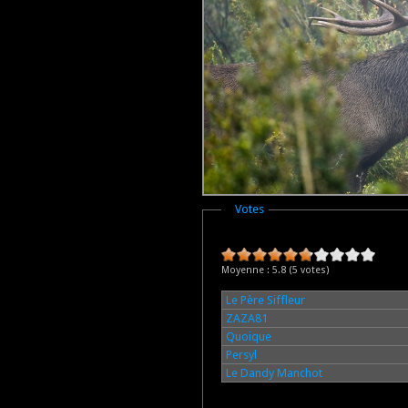
Masquer
Votes
Moyenne :
5.8
(
5
votes)
Le Père Siffleur
ZAZA81
Quoique
Persyl
Le Dandy Manchot