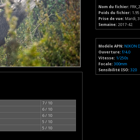
Nom du fichier:
FRK_2
Poids du fichier:
1.9
Prise de vue:
Mardi, 3
Semaine:
2017-42
Modèle APN:
NIKON 
Ouverture:
f/4.0
Vitesse:
1/250s
Focale:
300mm
Sensibilité ISO:
320
7 / 10
6 / 10
6 / 10
5 / 10
5 / 10