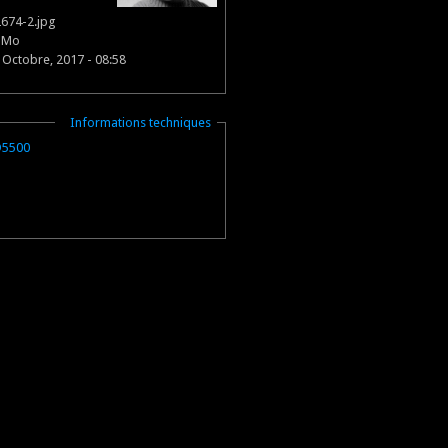
674-2.jpg
5 Mo
 Octobre, 2017 - 08:58
Masquer
Informations techniques
D5500