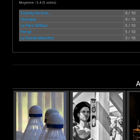
Moyenne :
5.4
(
5
votes)
Francky les bon...
8 / 10
Quoique
6 / 10
Le Père Siffleur
5 / 10
Persyl
5 / 10
Le Dandy Manchot
3 / 10
A