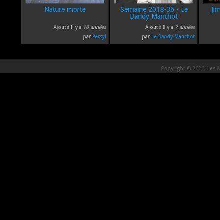
Nature morte
Semaine 2018-36 - Le
Ji
Dandy Manchot
Ajouté Il y a
10 années
Ajouté Il y a
7 années
par
Persyl
par
Le Dandy Manchot
Copyright © 2026, Les