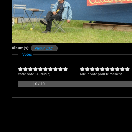
Album(s):
Vaour 2021
Masquer
Votes
Votre note :
Aucun(e)
Aucun vote pour le moment
0 / 10