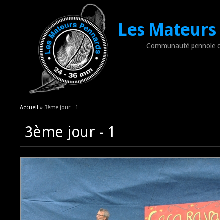
Les Mateurs
Communauté pennole d
Vous êtes ici
Accueil
» 3ème jour - 1
3ème jour - 1