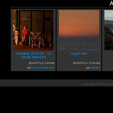
A
Semaine 2016-35 - Le
rayon vert
Dandy Manchot
Ajouté Il y a
9 années
Ajouté Il y a
10 années
par
Le Dandy Manchot
par
ZAZA81
Copyright © 2026, Les