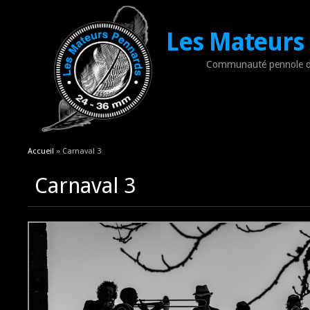
Les Mateurs
Communauté pennole d
Vous êtes ici
Accueil
» Carnaval 3
Carnaval 3