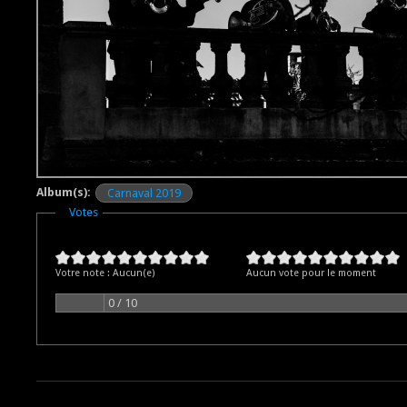
Album(s):
Carnaval 2019
Masquer
Votes
Votre note :
Aucun(e)
Aucun vote pour le moment
0 / 10