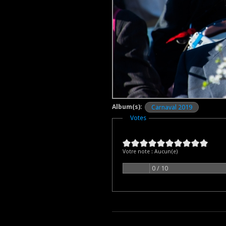
Album(s):
Carnaval 2019
Masquer
Votes
Votre note :
Aucun(e)
0 / 10