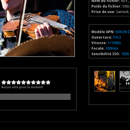
Nom du fichier:
NSY_
Poids du fichier:
560.
Prise de vue:
Samedi, 
Modèle APN:
NIKON 
Ouverture:
f/6.3
Vitesse:
1/1000s
Focale:
300mm
Sensibilité ISO:
1000
Aucun vote pour le moment