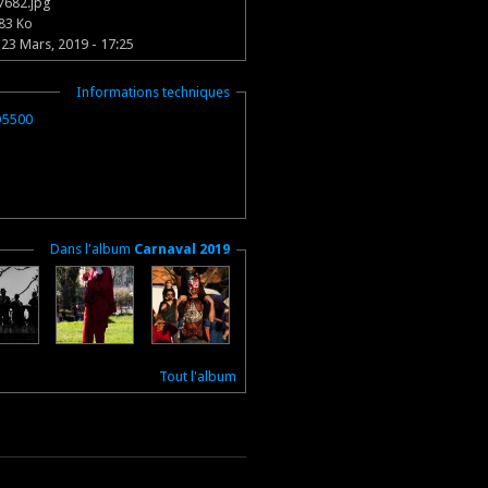
7682.jpg
83 Ko
23 Mars, 2019 - 17:25
Masquer
Informations techniques
D5500
Masquer
Dans l'album
Carnaval 2019
Tout l'album