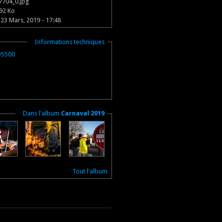
7704_0.jpg
92 Ko
23 Mars, 2019 - 17:48
Masquer
Informations techniques
D5500
Masquer
Dans l'album
Carnaval 2019
Tout l'album