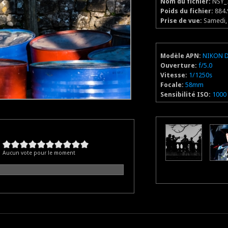
Nom du fichier:
NSY_
Poids du fichier:
884.
Prise de vue:
Samedi, 
Modèle APN:
NIKON 
Ouverture:
f/5.0
Vitesse:
1/1250s
Focale:
58mm
Sensibilité ISO:
1000
Aucun vote pour le moment