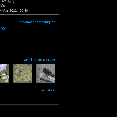
089-3.jpg
2 Mo
4 Mai, 2022 - 20:46
Masquer
Informations techniques
 50
Masquer
Dans l'album
Nature
Tout l'album