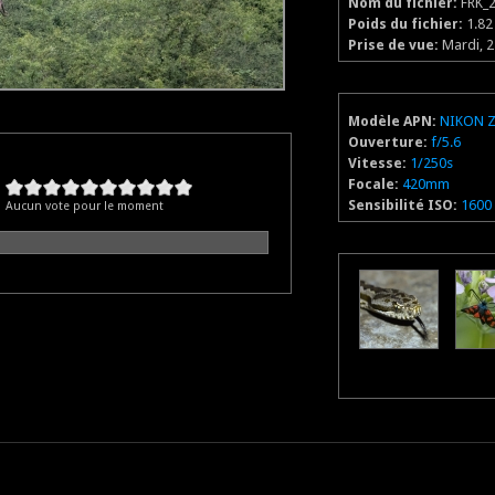
Nom du fichier:
FRK_2
Poids du fichier:
1.8
Prise de vue:
Mardi, 2
Modèle APN:
NIKON Z
Ouverture:
f/5.6
Vitesse:
1/250s
Focale:
420mm
Sensibilité ISO:
1600
Aucun vote pour le moment