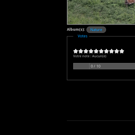
Album(s):
Nature
Masquer
Votes
Votre note :
Aucun(e)
0 / 10