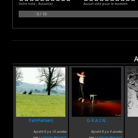
Votre note :
Aucun(e)
Aucun vote pour le moment
0 / 10
A
PamPamiers
G.R.A.I.N.
Ajouté Il y a
10 années
Ajouté Il y a
9 années
par
Le Dandy Manchot
par
Le Dandy Manchot