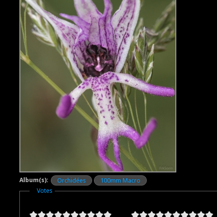
Album(s):
Orchidées
100mm Macro
Masquer
Votes