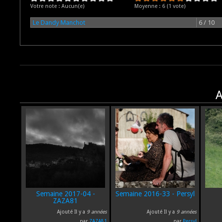
Votre note :
Aucun(e)
Moyenne :
6
(
1
vote)
Le Dandy Manchot
6 / 10
A
Semaine 2017-04 -
Semaine 2016-33 - Persyl
ZAZA81
Ajouté Il y a
9 années
Ajouté Il y a
9 années
par
ZAZA81
par
Persyl