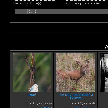
Votre note :
Aucun(e)
Aucun vote pour le moment
0 / 10
A
azuré
The King non recadré à
175mm
Ajouté Il y a
11 années
Ajouté Il y a
6 années
par
ZAZA81
par
Francky les bon...