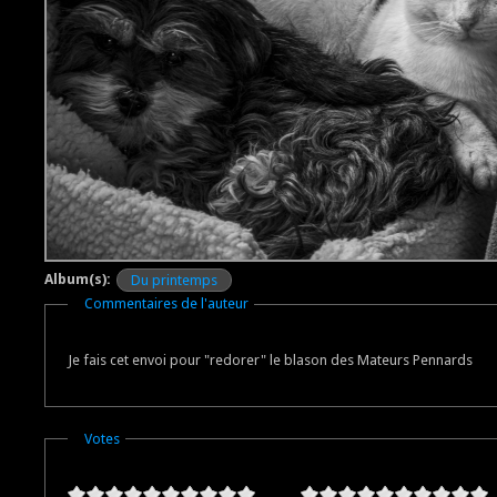
Album(s):
Du printemps
Masquer
Commentaires de l'auteur
Je fais cet envoi pour "redorer" le blason des Mateurs Pennards
Masquer
Votes