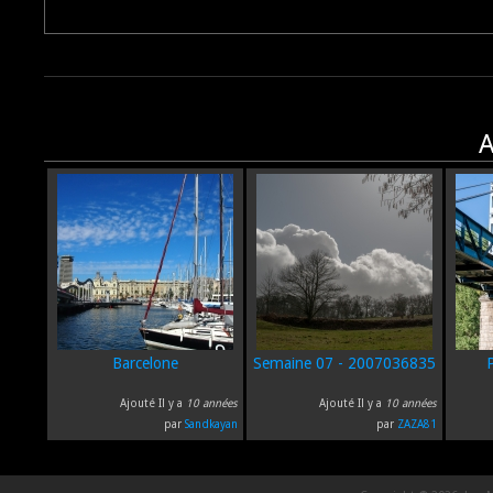
A
Barcelone
Semaine 07 - 2007036835
Ajouté Il y a
10 années
Ajouté Il y a
10 années
par
Sandkayan
par
ZAZA81