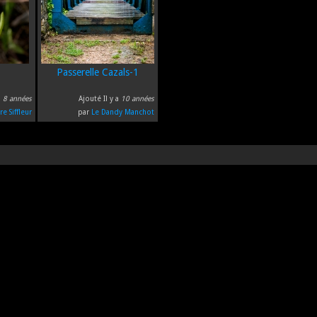
Passerelle Cazals-1
a
8 années
Ajouté Il y a
10 années
re Siffleur
par
Le Dandy Manchot