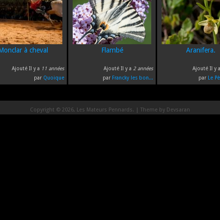
Monclar à cheval
Flambé
Aranifera.
Ajouté Il y a
11 années
Ajouté Il y a
2 années
Ajouté Il y 
par
Quoique
par
Francky les bon...
par
Le Pè
Copyright © 2026, Les Mateurs Pennards. | Theme by
Devsaran