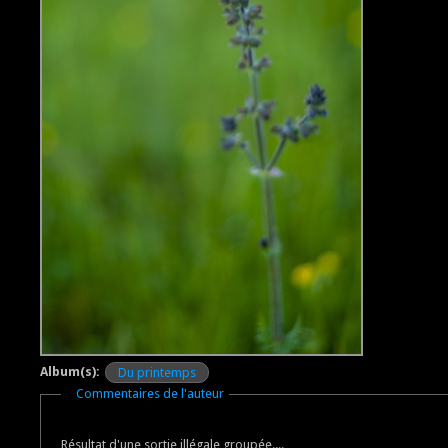
Album(s):
Du printemps
Masquer
Commentaires de l'auteur
Résultat d'une sortie illégale groupée....