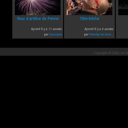
feux d'artifice de Penne
Tête-bêche
Ajouté Il y a
11 années
Ajouté Il y a
6 années
par
Quoique
par
Francky les bon...
Copyright © 2026, Les