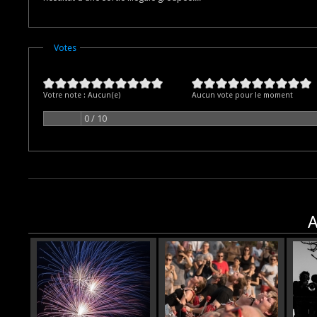
Masquer
Votes
Votre note :
Aucun(e)
Aucun vote pour le moment
0 / 10
A