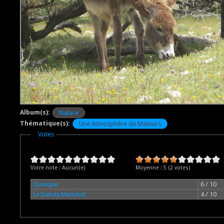
Album(s):
Nature
Thématique(s):
Une Atmosphère de Mateurs
Masquer
Votes
Votre note :
Aucun(e)
Moyenne :
5
(
2
votes)
Quoique
6 / 10
Le Dandy Manchot
4 / 10