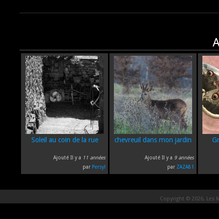
A
Soleil au coin de la rue
chevreuil dans mon jardin
Gr
Ajouté Il y a
11 années
Ajouté Il y a
9 années
par
Persyl
par
ZAZA81
Copyright © 2026, Les