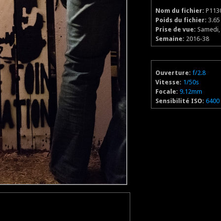
Nom du fichier:
P113
Poids du fichier:
3.6
Prise de vue:
Samedi, 
Semaine:
2016-38
Ouverture:
f/2.8
Vitesse:
1/50s
Focale:
9.12mm
Sensibilité ISO:
6400