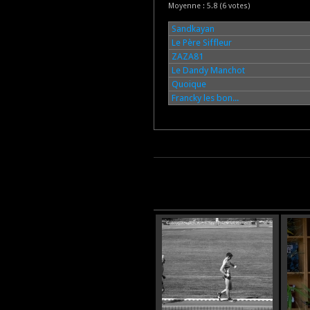
Moyenne :
5.8
(
6
votes)
Sandkayan
Le Père Siffleur
ZAZA81
Le Dandy Manchot
Quoique
Francky les bon...