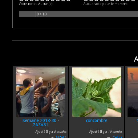
Votre note :
Aucun(e)
Aucun vote pour le moment
0 / 10
A
Semaine 2018-30 -
concombre
ZAZA81
Ajouté Il y a
8 années
Ajouté Il y a
10 années
par
ZAZA81
par
Céline