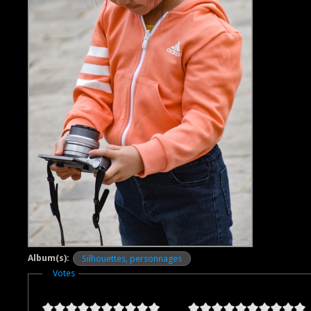
Album(s):
Silhouettes, personnages
Masquer
Votes